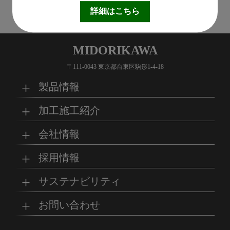
1
詳細はこちら
MIDORIKAWA
〒111-0043 東京都台東区駒形1-4-18
製品情報
加工施工紹介
MKブランド製品
新商品紹介
会社情報
グループの総合力
乗り物
採用情報
取扱製品情報
リサイクル材料
会社概要
経営理念
サステナビリティ
工場
病院
マイナビ採用ページ
お問い合わせ
SDSダウンロード
沿革
事業所一覧
リサイクルへの取り組
SDGsへの取り組み
み