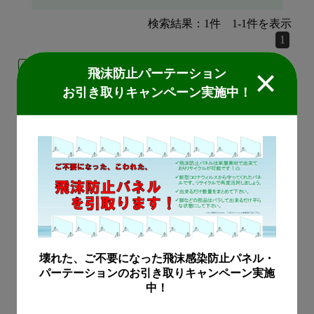
検索結果：
1
件
1
-
1
件を表示
1
LED/電材
飛沫防止パーテーション
お引き取りキャンペーン実施中！
レピガード®シャイン
夜ガ科害虫を防除する目
的で開発された専用LEDラ
ンプです。農薬に頼らず
防除が可能なため、安全
で環境にやさしい製品と
なっております。
この製品についてお問合
壊れた、ご不要になった飛沫感染防止パネル・
せ
パーテーションのお引き取りキャンペーン実施
中！
検索結果：
1
件
1
-
1
件を表示