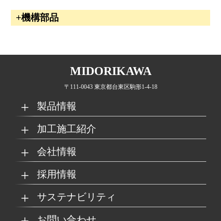
機構部品
MIDORIKAWA
〒111-0043 東京都台東区駒形1-4-18
製品情報
加工施工紹介
MKブランド製品
新商品紹介
会社情報
グループの総合力
乗り物
採用情報
取扱製品情報
リサイクル材料
会社概要
経営理念
サステナビリティ
工場
病院
マイナビ採用ページ
お問い合わせ