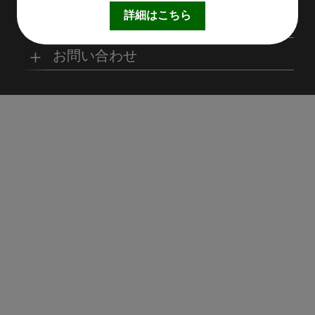
取扱製品情報
リサイクル材料
会社概要
経営理念
詳細はこちら
サステナビリティ
工場
病院
マイナビ採用ページ
お問い合わせ
SDSダウンロード
沿革
事業所一覧
リサイクルへの取り組
SDGsへの取り組み
み
環境
商業施設
よくあるご質問
お取引の流れ
緑川グループ概要
プライバシーポリシー
循環型社会の実現に向
環境方針
けて
住宅/オフィス
アミューズメント
お問い合わせ
リアライト®サンプル
CP
農水産業
飛沫防止パネル引取り
CP