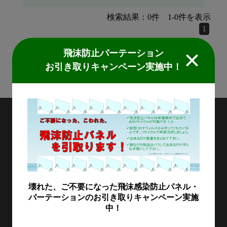
検索結果：
0
件
1
-
0
件を表示
1
飛沫防止パーテーション
検索結果：
0
件
1
-
0
件を表示
お引き取りキャンペーン実施中！
1
MIDORIKAWA
〒111-0043 東京都台東区駒形1-4-18
製品情報
加工施工紹介
MKブランド製品
新商品紹介
壊れた、ご不要になった飛沫感染防止パネル・
会社情報
パーテーションのお引き取りキャンペーン実施
グループの総合力
乗り物
中！
採用情報