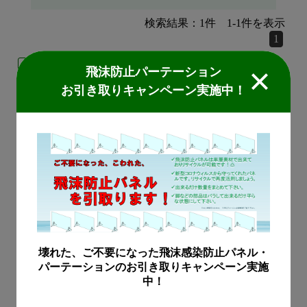
検索結果：
1
件
1
-
1
件を表示
1
建材
飛沫防止パーテーション
お引き取りキャンペーン実施中！
ヒシメタルEX-DR
※この製品は廃番となりま
した。代替品をご提案さ
せていただきます。
この製品についてお問合
壊れた、ご不要になった飛沫感染防止パネル・
せ
パーテーションのお引き取りキャンペーン実施
中！
検索結果：
1
件
1
-
1
件を表示