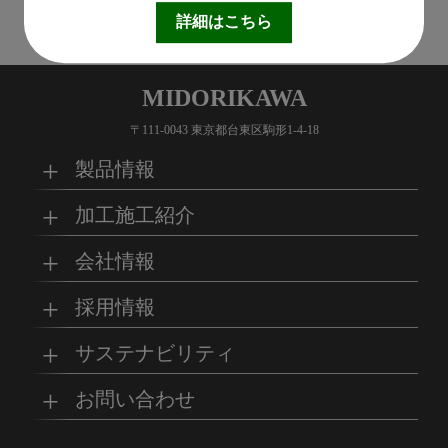
1
詳細はこちら
MIDORIKAWA
〒111-0043 東京都台東区駒形1-4-18
製品情報
加工施工紹介
MKブランド製品
新商品紹介
会社情報
グループの総合力
乗り物
採用情報
取扱製品情報
リサイクル材料
会社概要
経営理念
サステナビリティ
工場
病院
マイナビ採用ページ
お問い合わせ
SDSダウンロード
沿革
事業所一覧
リサイクルへの取り組
SDGsへの取り組み
み