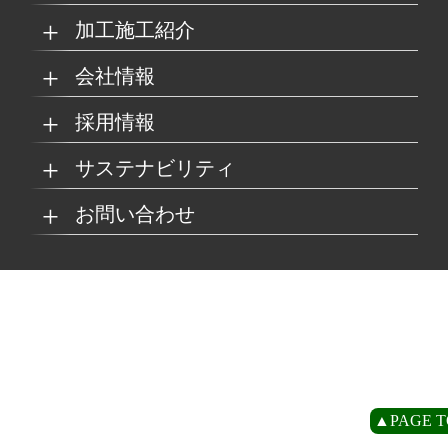
加工施工紹介
MKブランド製品
新商品紹介
会社情報
グループの総合力
乗り物
採用情報
取扱製品情報
リサイクル材料
会社概要
経営理念
サステナビリティ
工場
病院
マイナビ採用ページ
お問い合わせ
SDSダウンロード
沿革
事業所一覧
リサイクルへの取り組
SDGsへの取り組み
み
環境
商業施設
よくあるご質問
お取引の流れ
緑川グループ概要
プライバシーポリシー
循環型社会の実現に向
環境方針
けて
住宅/オフィス
アミューズメント
お問い合わせ
リアライト®サンプル
CP
▲PAGE T
農水産業