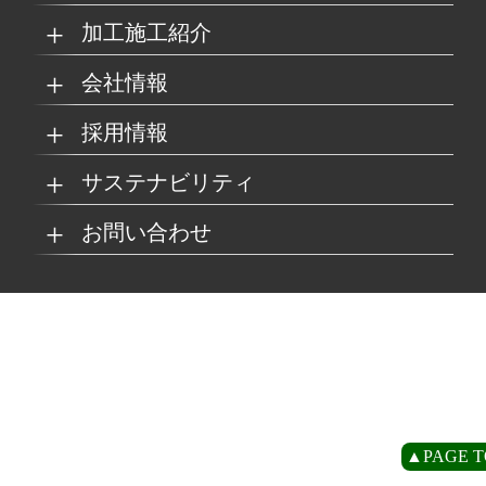
加工施工紹介
MKブランド製品
新商品紹介
会社情報
グループの総合力
乗り物
採用情報
取扱製品情報
リサイクル材料
会社概要
経営理念
サステナビリティ
工場
病院
マイナビ採用ページ
お問い合わせ
SDSダウンロード
沿革
事業所一覧
リサイクルへの取り組
SDGsへの取り組み
み
環境
商業施設
よくあるご質問
お取引の流れ
緑川グループ概要
プライバシーポリシー
循環型社会の実現に向
環境方針
けて
住宅/オフィス
アミューズメント
お問い合わせ
リアライト®サンプル
CP
▲PAGE T
農水産業