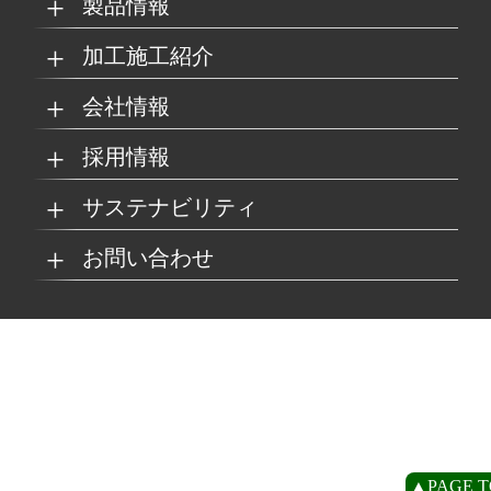
製品情報
加工施工紹介
MKブランド製品
新商品紹介
会社情報
グループの総合力
乗り物
採用情報
取扱製品情報
リサイクル材料
会社概要
経営理念
サステナビリティ
工場
病院
マイナビ採用ページ
お問い合わせ
SDSダウンロード
沿革
事業所一覧
リサイクルへの取り組
SDGsへの取り組み
み
環境
商業施設
よくあるご質問
お取引の流れ
緑川グループ概要
プライバシーポリシー
循環型社会の実現に向
環境方針
けて
住宅/オフィス
アミューズメント
お問い合わせ
リアライト®サンプル
CP
▲PAGE T