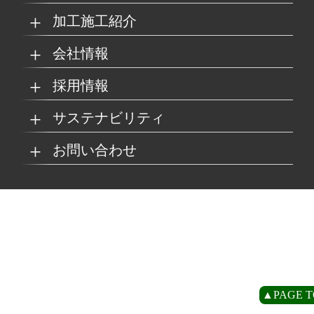
加工施工紹介
MKブランド製品
新商品紹介
会社情報
グループの総合力
乗り物
採用情報
取扱製品情報
リサイクル材料
会社概要
経営理念
サステナビリティ
工場
病院
マイナビ採用ページ
お問い合わせ
SDSダウンロード
沿革
事業所一覧
リサイクルへの取り組
SDGsへの取り組み
み
環境
商業施設
よくあるご質問
お取引の流れ
緑川グループ概要
プライバシーポリシー
循環型社会の実現に向
環境方針
けて
住宅/オフィス
アミューズメント
お問い合わせ
リアライト®サンプル
CP
▲PAGE T
農水産業