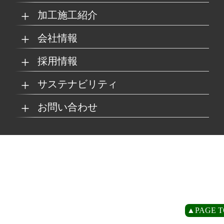
加工施工紹介
MKブランド製品
新商品紹介
会社情報
グループの総合力
乗り物
採用情報
取扱製品情報
リサイクル材料
会社概要
経営理念
サステナビリティ
工場
病院
マイナビ採用ページ
お問い合わせ
SDSダウンロード
沿革
事業所一覧
リサイクルへの取り組
SDGsへの取り組み
み
環境
商業施設
よくあるご質問
お取引の流れ
緑川グループ概要
プライバシーポリシー
循環型社会の実現に向
環境方針
けて
住宅/オフィス
アミューズメント
お問い合わせ
リアライト®サンプル
CP
▲PAGE T
農水産業