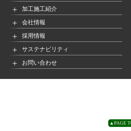
加工施工紹介
MKブランド製品
新商品紹介
会社情報
グループの総合力
乗り物
採用情報
取扱製品情報
リサイクル材料
会社概要
経営理念
サステナビリティ
工場
病院
マイナビ採用ページ
お問い合わせ
SDSダウンロード
沿革
事業所一覧
リサイクルへの取り組
SDGsへの取り組み
み
環境
商業施設
よくあるご質問
お取引の流れ
緑川グループ概要
プライバシーポリシー
循環型社会の実現に向
環境方針
けて
住宅/オフィス
アミューズメント
お問い合わせ
リアライト®サンプル
CP
▲PAGE T
農水産業