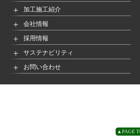
加工施工紹介
MKブランド製品
新商品紹介
会社情報
グループの総合力
乗り物
採用情報
取扱製品情報
リサイクル材料
会社概要
経営理念
サステナビリティ
工場
病院
マイナビ採用ページ
お問い合わせ
SDSダウンロード
沿革
事業所一覧
リサイクルへの取り組
SDGsへの取り組み
み
環境
商業施設
よくあるご質問
お取引の流れ
緑川グループ概要
プライバシーポリシー
循環型社会の実現に向
環境方針
けて
住宅/オフィス
アミューズメント
お問い合わせ
リアライト®サンプル
CP
▲PAGE T
農水産業