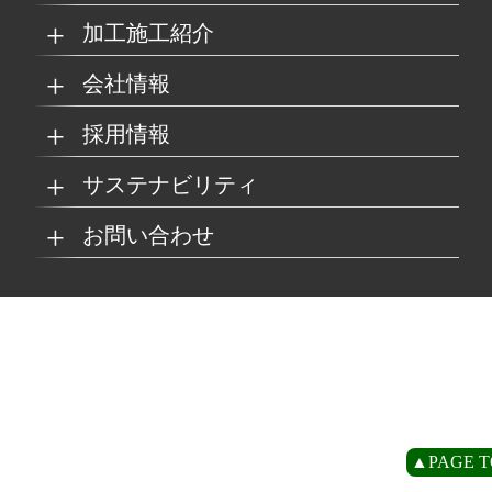
加工施工紹介
MKブランド製品
新商品紹介
会社情報
グループの総合力
乗り物
採用情報
取扱製品情報
リサイクル材料
会社概要
経営理念
サステナビリティ
工場
病院
マイナビ採用ページ
お問い合わせ
SDSダウンロード
沿革
事業所一覧
リサイクルへの取り組
SDGsへの取り組み
み
環境
商業施設
よくあるご質問
お取引の流れ
緑川グループ概要
プライバシーポリシー
循環型社会の実現に向
環境方針
けて
住宅/オフィス
アミューズメント
お問い合わせ
リアライト®サンプル
CP
▲PAGE T
農水産業