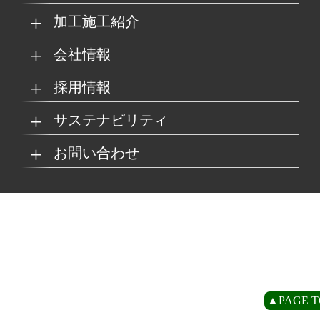
加工施工紹介
MKブランド製品
新商品紹介
会社情報
グループの総合力
乗り物
採用情報
取扱製品情報
リサイクル材料
会社概要
経営理念
サステナビリティ
工場
病院
マイナビ採用ページ
お問い合わせ
SDSダウンロード
沿革
事業所一覧
リサイクルへの取り組
SDGsへの取り組み
み
環境
商業施設
よくあるご質問
お取引の流れ
緑川グループ概要
プライバシーポリシー
循環型社会の実現に向
環境方針
けて
住宅/オフィス
アミューズメント
お問い合わせ
リアライト®サンプル
CP
▲PAGE T
農水産業