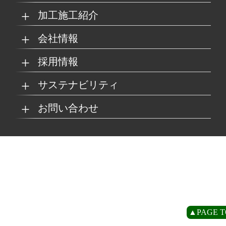
加工施工紹介
MKブランド製品
新商品紹介
会社情報
グループの総合力
乗り物
採用情報
取扱製品情報
リサイクル材料
会社概要
経営理念
サステナビリティ
工場
病院
マイナビ採用ページ
お問い合わせ
SDSダウンロード
沿革
事業所一覧
リサイクルへの取り組
SDGsへの取り組み
み
環境
商業施設
よくあるご質問
お取引の流れ
緑川グループ概要
プライバシーポリシー
循環型社会の実現に向
環境方針
けて
住宅/オフィス
アミューズメント
お問い合わせ
リアライト®サンプル
CP
▲PAGE T
農水産業