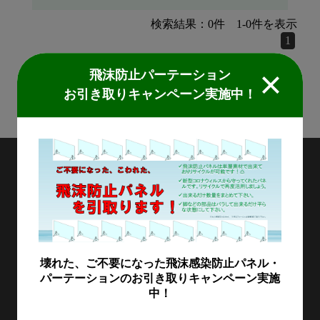
検索結果：
0
件
1
-
0
件を表示
1
飛沫防止パーテーション
検索結果：
0
件
1
-
0
件を表示
お引き取りキャンペーン実施中！
1
MIDORIKAWA
〒111-0043 東京都台東区駒形1-4-18
製品情報
加工施工紹介
MKブランド製品
新商品紹介
壊れた、ご不要になった飛沫感染防止パネル・
会社情報
パーテーションのお引き取りキャンペーン実施
グループの総合力
乗り物
中！
採用情報