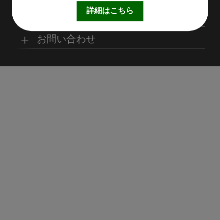
取扱製品情報
リサイクル材料
会社概要
経営理念
詳細はこちら
サステナビリティ
工場
病院
マイナビ採用ページ
お問い合わせ
SDSダウンロード
沿革
事業所一覧
リサイクルへの取り組
SDGsへの取り組み
み
環境
商業施設
よくあるご質問
お取引の流れ
緑川グループ概要
プライバシーポリシー
循環型社会の実現に向
環境方針
けて
住宅/オフィス
アミューズメント
お問い合わせ
リアライト®サンプル
CP
農水産業
飛沫防止パネル引取り
CP