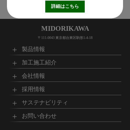
1
詳細はこちら
MIDORIKAWA
〒111-0043 東京都台東区駒形1-4-18
製品情報
加工施工紹介
MKブランド製品
新商品紹介
会社情報
グループの総合力
乗り物
採用情報
取扱製品情報
リサイクル材料
会社概要
経営理念
サステナビリティ
工場
病院
マイナビ採用ページ
お問い合わせ
SDSダウンロード
沿革
事業所一覧
リサイクルへの取り組
SDGsへの取り組み
み