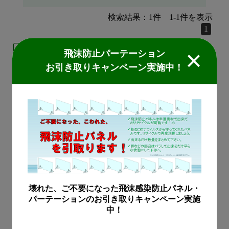
検索結果：
1
件
1
-
1
件を表示
1
飛沫対策製品
飛沫防止パーテーション
お引き取りキャンペーン実施中！
パーソナル空間向け小
型空気清浄機 DF-2
卓上で人のすぐそばに設
置することで、対面コミ
ュニケーションによる飛
沫の素早い除去を可能に
します。
この製品についてお問合
壊れた、ご不要になった飛沫感染防止パネル・
せ
パーテーションのお引き取りキャンペーン実施
中！
検索結果：
1
件
1
-
1
件を表示